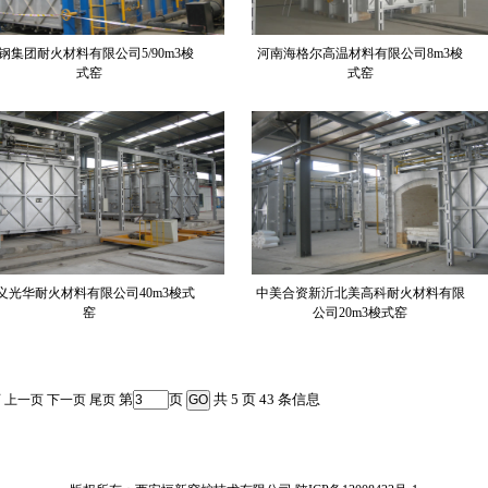
钢集团耐火材料有限公司5/90m3梭
河南海格尔高温材料有限公司8m3梭
式窑
式窑
义光华耐火材料有限公司40m3梭式
中美合资新沂北美高科耐火材料有限
窑
公司20m3梭式窑
第
页
共 5 页 43 条信息
页
上一页
下一页
尾页